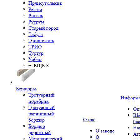
Прямоугольник
Регата
Ригель
Рутрум
Старый город
Табула
Трилистник
ТРИО
Туртур
Урбан
+ ЕЩЕ 8
Бордюры
Тротуарный
Информ
поребрик
Тротуарный
Оп
шарнирный
Шк
О нас
бордюр
бл
Бордюр
На
О заводе
дорожный
Ат
О
Металлический