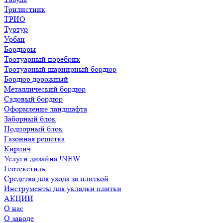
Трилистник
ТРИО
Туртур
Урбан
Бордюры
Тротуарный поребрик
Тротуарный шарнирный бордюр
Бордюр дорожный
Металлический бордюр
Садовый бордюр
Оформление ландшафта
Заборный блок
Подпорный блок
Газонная решетка
Кирпич
Услуги дизайна !NEW
Геотекстиль
Средства для ухода за плиткой
Инструменты для укладки плитки
АКЦИИ
О нас
О заводе