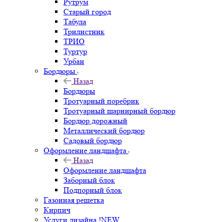
Рутрум
Старый город
Табула
Трилистник
ТРИО
Туртур
Урбан
Бордюры
Назад
Бордюры
Тротуарный поребрик
Тротуарный шарнирный бордюр
Бордюр дорожный
Металлический бордюр
Садовый бордюр
Оформление ландшафта
Назад
Оформление ландшафта
Заборный блок
Подпорный блок
Газонная решетка
Кирпич
Услуги дизайна !NEW