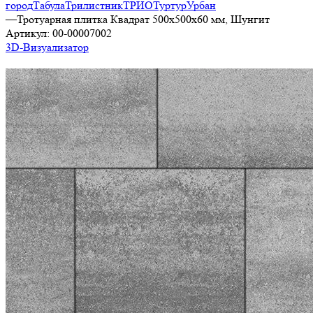
город
Табула
Трилистник
ТРИО
Туртур
Урбан
—
Тротуарная плитка Квадрат 500х500х60 мм, Шунгит
Артикул:
00-00007002
3D-Визуализатор