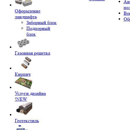
Ан
по
Оформление
Во
ландшафта
Об
Заборный блок
Подпорный
блок
Газонная решетка
Кирпич
Услуги дизайна
!NEW
Геотекстиль