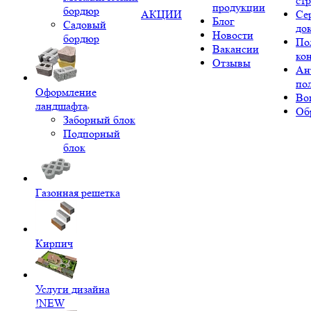
ст
продукции
бордюр
АКЦИИ
Се
Блог
Садовый
до
Новости
бордюр
По
Вакансии
ко
Отзывы
Ан
по
Оформление
Во
ландшафта
Об
Заборный блок
Подпорный
блок
Газонная решетка
Кирпич
Услуги дизайна
!NEW