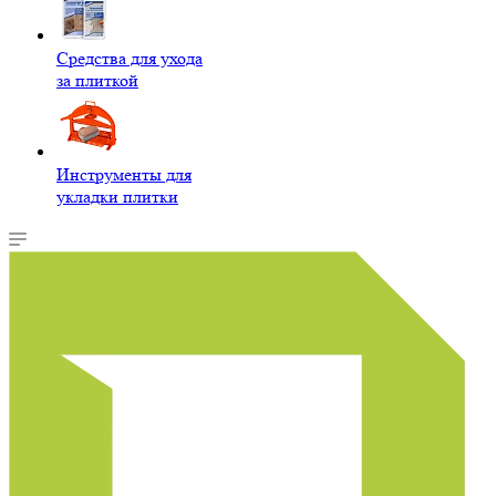
Средства для ухода
за плиткой
Инструменты для
укладки плитки