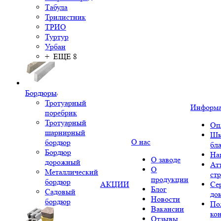
Табула
Трилистник
ТРИО
Туртур
Урбан
+ ЕЩЕ 8
Бордюры
Тротуарный
Информ
поребрик
Тротуарный
Оп
шарнирный
Шк
О нас
бордюр
бл
Бордюр
На
О заводе
дорожный
Ат
О
Металлический
ст
продукции
бордюр
АКЦИИ
Се
Блог
Садовый
до
Новости
бордюр
По
Вакансии
ко
Отзывы