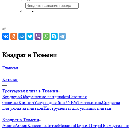
Квадрат в Тюмени
Главная
—
Каталог
—
Тротуарная плита в Тюмени
Бордюры
Оформление ландшафта
Газонная
решетка
Кирпич
Услуги дизайна !NEW
Геотекстиль
Средства
для ухода за плиткой
Инструменты для укладки плитки
—
Квадрат в Тюмени
Абрис
Арбор
Классико
Литос
Мозаика
Паркет
Петра
Прямоугольн