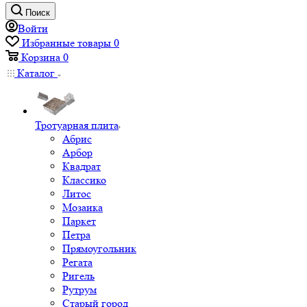
Поиск
Войти
Избранные товары
0
Корзина
0
Каталог
Тротуарная плита
Абрис
Арбор
Квадрат
Классико
Литос
Мозаика
Паркет
Петра
Прямоугольник
Регата
Ригель
Рутрум
Старый город