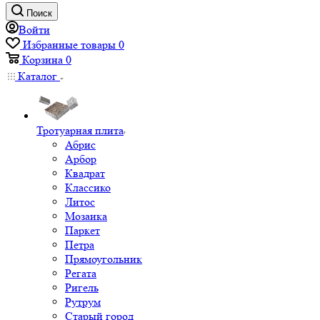
Поиск
Войти
Избранные товары
0
Корзина
0
Каталог
Тротуарная плита
Абрис
Арбор
Квадрат
Классико
Литос
Мозаика
Паркет
Петра
Прямоугольник
Регата
Ригель
Рутрум
Старый город