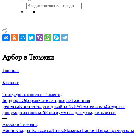
Арбор в Тюмени
Главная
—
Каталог
—
Тротуарная плита в Тюмени
Бордюры
Оформление ландшафта
Газонная
решетка
Кирпич
Услуги дизайна !NEW
Геотекстиль
Средства
для ухода за плиткой
Инструменты для укладки плитки
—
Арбор в Тюмени
Абрис
Квадрат
Классико
Литос
Мозаика
Паркет
Петра
Прямоуголь