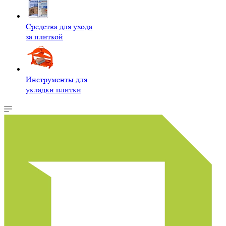
Средства для ухода
за плиткой
Инструменты для
укладки плитки