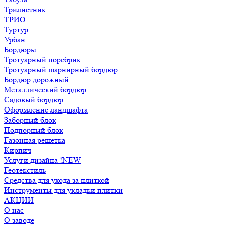
Трилистник
ТРИО
Туртур
Урбан
Бордюры
Тротуарный поребрик
Тротуарный шарнирный бордюр
Бордюр дорожный
Металлический бордюр
Садовый бордюр
Оформление ландшафта
Заборный блок
Подпорный блок
Газонная решетка
Кирпич
Услуги дизайна !NEW
Геотекстиль
Средства для ухода за плиткой
Инструменты для укладки плитки
АКЦИИ
О нас
О заводе