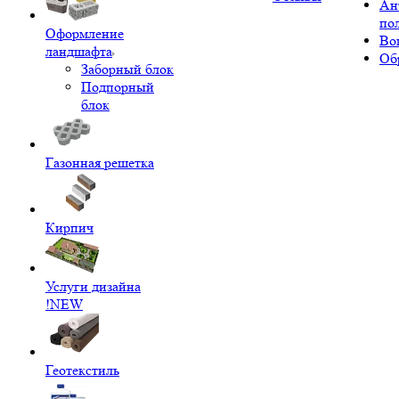
Ан
по
Оформление
Во
ландшафта
Об
Заборный блок
Подпорный
блок
Газонная решетка
Кирпич
Услуги дизайна
!NEW
Геотекстиль