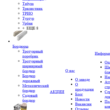
Табула
Трилистник
ТРИО
Туртур
Урбан
+ ЕЩЕ 8
Бордюры
Тротуарный
Информ
поребрик
Тротуарный
Оп
шарнирный
Шк
О нас
бордюр
бл
Бордюр
На
О заводе
дорожный
Ат
О
Металлический
ст
продукции
бордюр
АКЦИИ
Се
Блог
Садовый
до
Новости
бордюр
По
Вакансии
ко
Отзывы