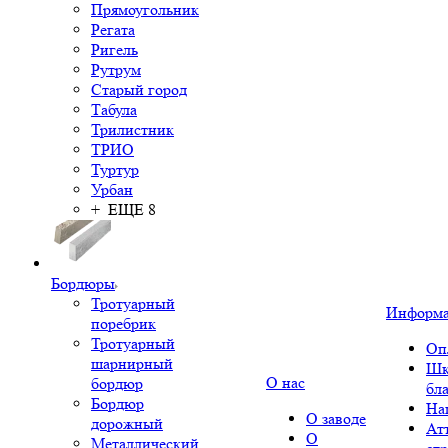
Прямоугольник
Регата
Ригель
Рутрум
Старый город
Табула
Трилистник
ТРИО
Туртур
Урбан
+ ЕЩЕ 8
Бордюры
Тротуарный
Информ
поребрик
Тротуарный
Оп
шарнирный
Шк
О нас
бордюр
бл
Бордюр
На
О заводе
дорожный
Ат
О
Металлический