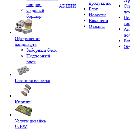
ст
продукции
бордюр
АКЦИИ
Се
Блог
Садовый
до
Новости
бордюр
По
Вакансии
ко
Отзывы
Ан
по
Оформление
Во
ландшафта
Об
Заборный блок
Подпорный
блок
Газонная решетка
Кирпич
Услуги дизайна
!NEW