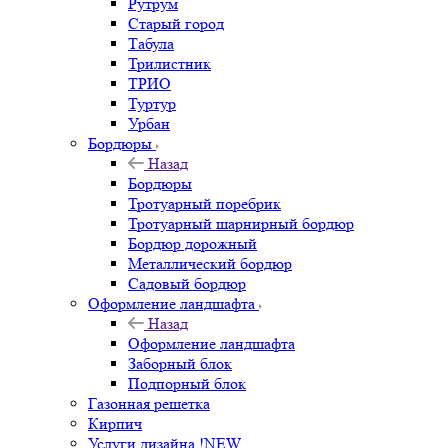
Рутрум
Старый город
Табула
Трилистник
ТРИО
Туртур
Урбан
Бордюры
Назад
Бордюры
Тротуарный поребрик
Тротуарный шарнирный бордюр
Бордюр дорожный
Металлический бордюр
Садовый бордюр
Оформление ландшафта
Назад
Оформление ландшафта
Заборный блок
Подпорный блок
Газонная решетка
Кирпич
Услуги дизайна !NEW