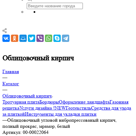
Облицовочный кирпич
Главная
—
Каталог
—
Облицовочный кирпич
Тротуарная плита
Бордюры
Оформление ландшафта
Газонная
решетка
Услуги дизайна !NEW
Геотекстиль
Средства для ухода
за плиткой
Инструменты для укладки плитки
—
Облицовочный угловой вибропрессованый кирпич,
полный прокрас, мрамор, белый
Артикул:
00-00022064