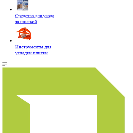
Средства для ухода
за плиткой
Инструменты для
укладки плитки