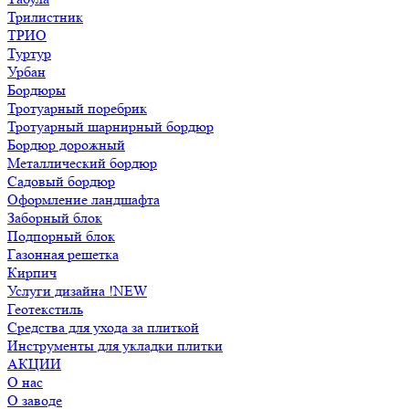
Трилистник
ТРИО
Туртур
Урбан
Бордюры
Тротуарный поребрик
Тротуарный шарнирный бордюр
Бордюр дорожный
Металлический бордюр
Садовый бордюр
Оформление ландшафта
Заборный блок
Подпорный блок
Газонная решетка
Кирпич
Услуги дизайна !NEW
Геотекстиль
Средства для ухода за плиткой
Инструменты для укладки плитки
АКЦИИ
О нас
О заводе