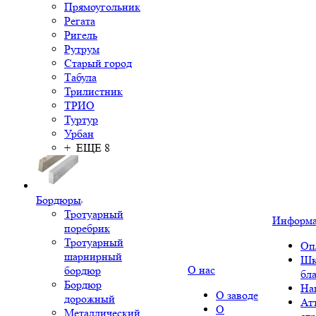
Прямоугольник
Регата
Ригель
Рутрум
Старый город
Табула
Трилистник
ТРИО
Туртур
Урбан
+ ЕЩЕ 8
Бордюры
Тротуарный
Информ
поребрик
Тротуарный
Оп
шарнирный
Шк
О нас
бордюр
бл
Бордюр
На
О заводе
дорожный
Ат
О
Металлический