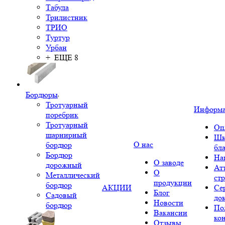
Табула
Трилистник
ТРИО
Туртур
Урбан
+ ЕЩЕ 8
Бордюры
Тротуарный
Информ
поребрик
Тротуарный
Оп
шарнирный
Шк
О нас
бордюр
бл
Бордюр
На
О заводе
дорожный
Ат
О
Металлический
ст
продукции
бордюр
АКЦИИ
Се
Блог
Садовый
до
Новости
бордюр
По
Вакансии
ко
Отзывы