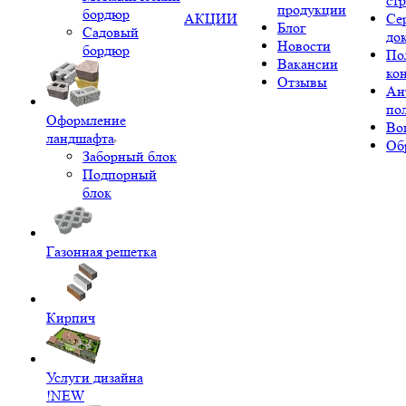
ст
продукции
бордюр
АКЦИИ
Се
Блог
Садовый
до
Новости
бордюр
По
Вакансии
ко
Отзывы
Ан
по
Оформление
Во
ландшафта
Об
Заборный блок
Подпорный
блок
Газонная решетка
Кирпич
Услуги дизайна
!NEW