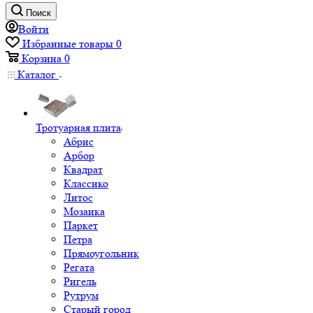
Поиск
Войти
Избранные товары
0
Корзина
0
Каталог
Тротуарная плита
Абрис
Арбор
Квадрат
Классико
Литос
Мозаика
Паркет
Петра
Прямоугольник
Регата
Ригель
Рутрум
Старый город