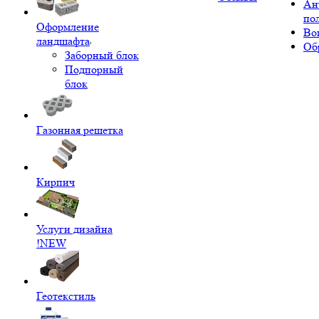
Ан
по
Оформление
Во
ландшафта
Об
Заборный блок
Подпорный
блок
Газонная решетка
Кирпич
Услуги дизайна
!NEW
Геотекстиль