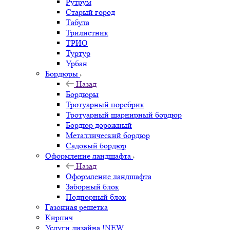
Рутрум
Старый город
Табула
Трилистник
ТРИО
Туртур
Урбан
Бордюры
Назад
Бордюры
Тротуарный поребрик
Тротуарный шарнирный бордюр
Бордюр дорожный
Металлический бордюр
Садовый бордюр
Оформление ландшафта
Назад
Оформление ландшафта
Заборный блок
Подпорный блок
Газонная решетка
Кирпич
Услуги дизайна !NEW