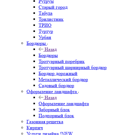
Рутрум
Старый город
Табула
Трилистник
ТРИО
Туртур
Урбан
Бордюры
Назад
Бордюры
Тротуарный поребрик
Тротуарный шарнирный бордюр
Бордюр дорожный
Металлический бордюр
Садовый бордюр
Оформление ландшафта
Назад
Оформление ландшафта
Заборный блок
Подпорный блок
Газонная решетка
Кирпич
Услуги дизайна !NEW