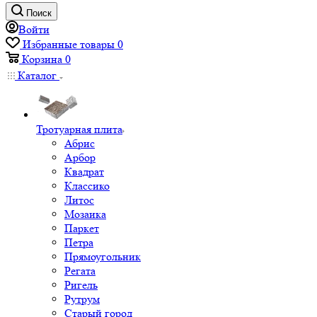
Поиск
Войти
Избранные товары
0
Корзина
0
Каталог
Тротуарная плита
Абрис
Арбор
Квадрат
Классико
Литос
Мозаика
Паркет
Петра
Прямоугольник
Регата
Ригель
Рутрум
Старый город