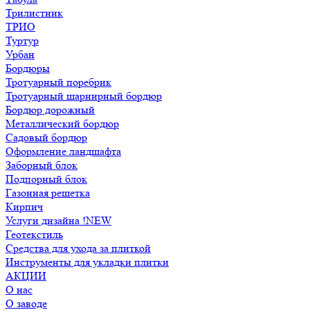
Трилистник
ТРИО
Туртур
Урбан
Бордюры
Тротуарный поребрик
Тротуарный шарнирный бордюр
Бордюр дорожный
Металлический бордюр
Садовый бордюр
Оформление ландшафта
Заборный блок
Подпорный блок
Газонная решетка
Кирпич
Услуги дизайна !NEW
Геотекстиль
Средства для ухода за плиткой
Инструменты для укладки плитки
АКЦИИ
О нас
О заводе