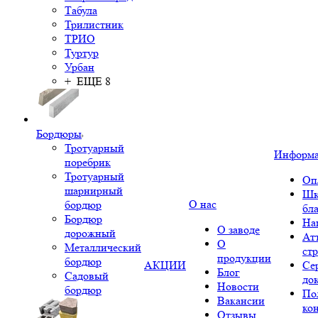
Табула
Трилистник
ТРИО
Туртур
Урбан
+ ЕЩЕ 8
Бордюры
Тротуарный
Информ
поребрик
Тротуарный
Оп
шарнирный
Шк
О нас
бордюр
бл
Бордюр
На
О заводе
дорожный
Ат
О
Металлический
ст
продукции
бордюр
АКЦИИ
Се
Блог
Садовый
до
Новости
бордюр
По
Вакансии
ко
Отзывы