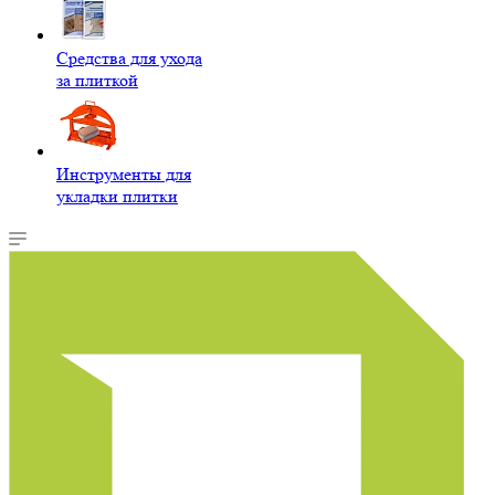
Средства для ухода
за плиткой
Инструменты для
укладки плитки