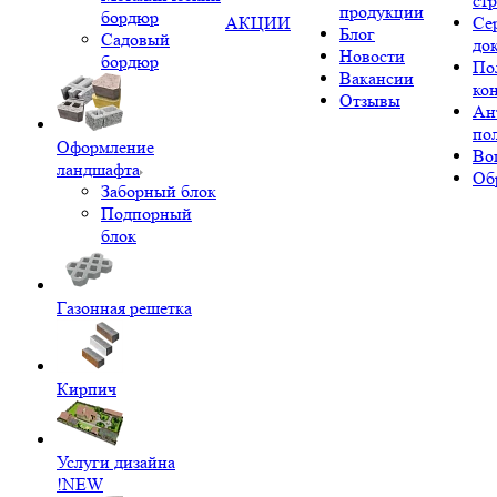
ст
продукции
бордюр
АКЦИИ
Се
Блог
Садовый
до
Новости
бордюр
По
Вакансии
ко
Отзывы
Ан
по
Оформление
Во
ландшафта
Об
Заборный блок
Подпорный
блок
Газонная решетка
Кирпич
Услуги дизайна
!NEW