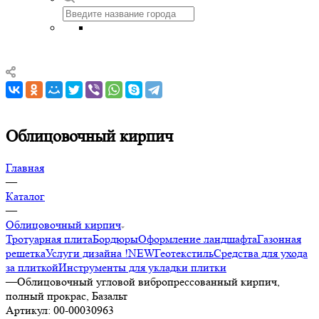
Облицовочный кирпич
Главная
—
Каталог
—
Облицовочный кирпич
Тротуарная плита
Бордюры
Оформление ландшафта
Газонная
решетка
Услуги дизайна !NEW
Геотекстиль
Средства для ухода
за плиткой
Инструменты для укладки плитки
—
Облицовочный угловой вибропрессованный кирпич,
полный прокрас, Базальт
Артикул:
00-00030963