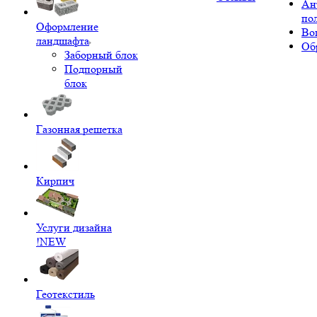
Ан
по
Оформление
Во
ландшафта
Об
Заборный блок
Подпорный
блок
Газонная решетка
Кирпич
Услуги дизайна
!NEW
Геотекстиль