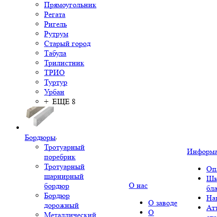
Прямоугольник
Регата
Ригель
Рутрум
Старый город
Табула
Трилистник
ТРИО
Туртур
Урбан
+ ЕЩЕ 8
Бордюры
Тротуарный
Информ
поребрик
Тротуарный
Оп
шарнирный
Шк
О нас
бордюр
бл
Бордюр
На
О заводе
дорожный
Ат
О
Металлический