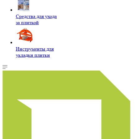
Средства для ухода
за плиткой
Инструменты для
укладки плитки