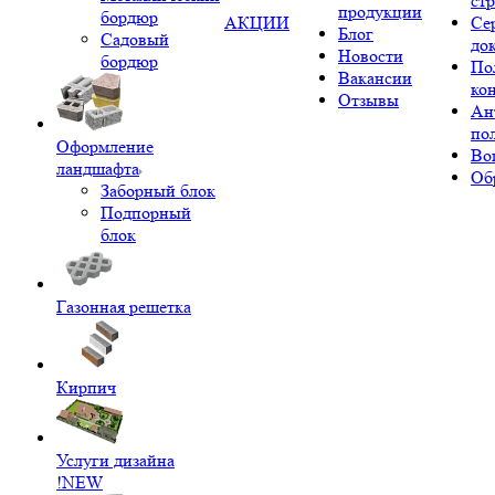
ст
продукции
бордюр
АКЦИИ
Се
Блог
Садовый
до
Новости
бордюр
По
Вакансии
ко
Отзывы
Ан
по
Оформление
Во
ландшафта
Об
Заборный блок
Подпорный
блок
Газонная решетка
Кирпич
Услуги дизайна
!NEW