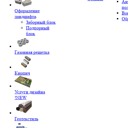
Ан
по
Оформление
Во
ландшафта
Об
Заборный блок
Подпорный
блок
Газонная решетка
Кирпич
Услуги дизайна
!NEW
Геотекстиль