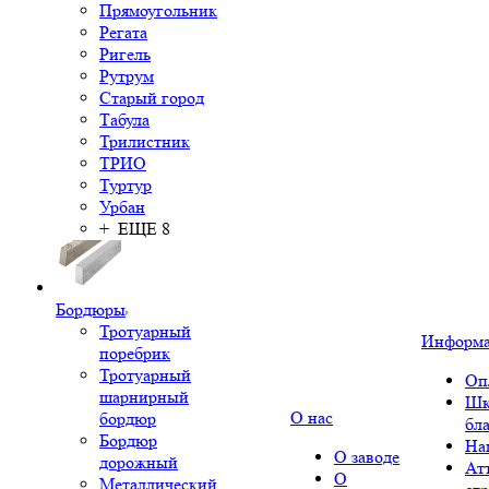
Прямоугольник
Регата
Ригель
Рутрум
Старый город
Табула
Трилистник
ТРИО
Туртур
Урбан
+ ЕЩЕ 8
Бордюры
Тротуарный
Информ
поребрик
Тротуарный
Оп
шарнирный
Шк
О нас
бордюр
бл
Бордюр
На
О заводе
дорожный
Ат
О
Металлический