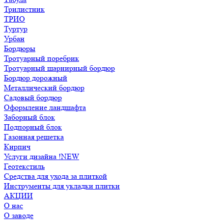
Трилистник
ТРИО
Туртур
Урбан
Бордюры
Тротуарный поребрик
Тротуарный шарнирный бордюр
Бордюр дорожный
Металлический бордюр
Садовый бордюр
Оформление ландшафта
Заборный блок
Подпорный блок
Газонная решетка
Кирпич
Услуги дизайна !NEW
Геотекстиль
Средства для ухода за плиткой
Инструменты для укладки плитки
АКЦИИ
О нас
О заводе