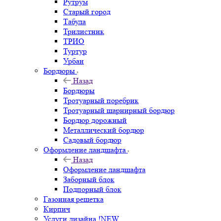
Рутрум
Старый город
Табула
Трилистник
ТРИО
Туртур
Урбан
Бордюры
Назад
Бордюры
Тротуарный поребрик
Тротуарный шарнирный бордюр
Бордюр дорожный
Металлический бордюр
Садовый бордюр
Оформление ландшафта
Назад
Оформление ландшафта
Заборный блок
Подпорный блок
Газонная решетка
Кирпич
Услуги дизайна !NEW