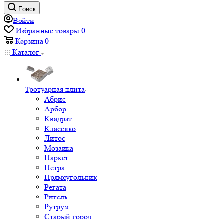
Поиск
Войти
Избранные товары
0
Корзина
0
Каталог
Тротуарная плита
Абрис
Арбор
Квадрат
Классико
Литос
Мозаика
Паркет
Петра
Прямоугольник
Регата
Ригель
Рутрум
Старый город