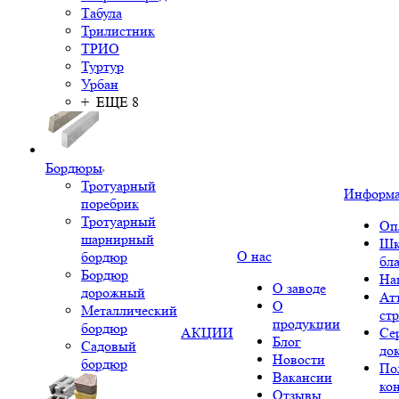
Табула
Трилистник
ТРИО
Туртур
Урбан
+ ЕЩЕ 8
Бордюры
Тротуарный
Информ
поребрик
Тротуарный
Оп
шарнирный
Шк
О нас
бордюр
бл
Бордюр
На
О заводе
дорожный
Ат
О
Металлический
ст
продукции
бордюр
АКЦИИ
Се
Блог
Садовый
до
Новости
бордюр
По
Вакансии
ко
Отзывы