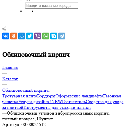
Облицовочный кирпич
Главная
—
Каталог
—
Облицовочный кирпич
Тротуарная плита
Бордюры
Оформление ландшафта
Газонная
решетка
Услуги дизайна !NEW
Геотекстиль
Средства для ухода
за плиткой
Инструменты для укладки плитки
—
Облицовочный угловой вибропрессованый кирпич,
полный прокрас, Шунгит
Артикул:
00-00024512