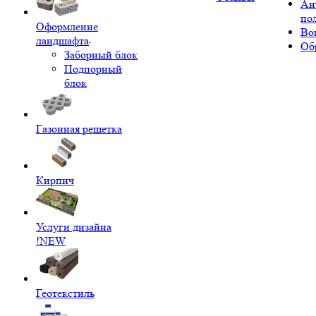
Ан
по
Оформление
Во
ландшафта
Об
Заборный блок
Подпорный
блок
Газонная решетка
Кирпич
Услуги дизайна
!NEW
Геотекстиль