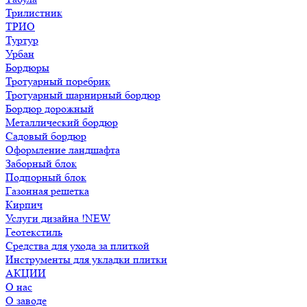
Трилистник
ТРИО
Туртур
Урбан
Бордюры
Тротуарный поребрик
Тротуарный шарнирный бордюр
Бордюр дорожный
Металлический бордюр
Садовый бордюр
Оформление ландшафта
Заборный блок
Подпорный блок
Газонная решетка
Кирпич
Услуги дизайна !NEW
Геотекстиль
Средства для ухода за плиткой
Инструменты для укладки плитки
АКЦИИ
О нас
О заводе