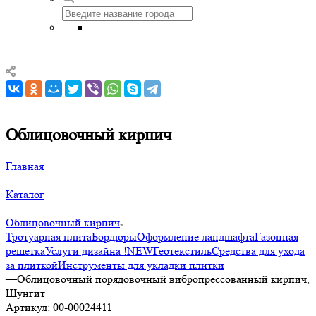
Облицовочный кирпич
Главная
—
Каталог
—
Облицовочный кирпич
Тротуарная плита
Бордюры
Оформление ландшафта
Газонная
решетка
Услуги дизайна !NEW
Геотекстиль
Средства для ухода
за плиткой
Инструменты для укладки плитки
—
Облицовочный порядовочный вибропрессованный кирпич,
Шунгит
Артикул:
00-00024411