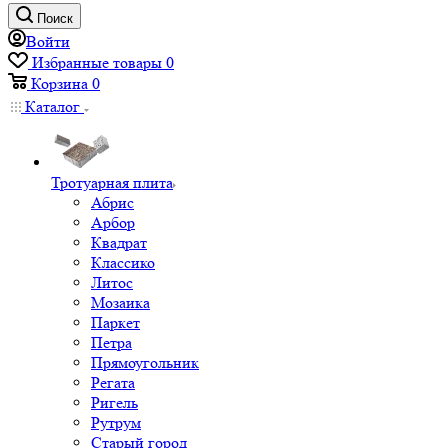
Поиск
Войти
Избранные товары
0
Корзина
0
Каталог
Тротуарная плита
Абрис
Арбор
Квадрат
Классико
Литос
Мозаика
Паркет
Петра
Прямоугольник
Регата
Ригель
Рутрум
Старый город