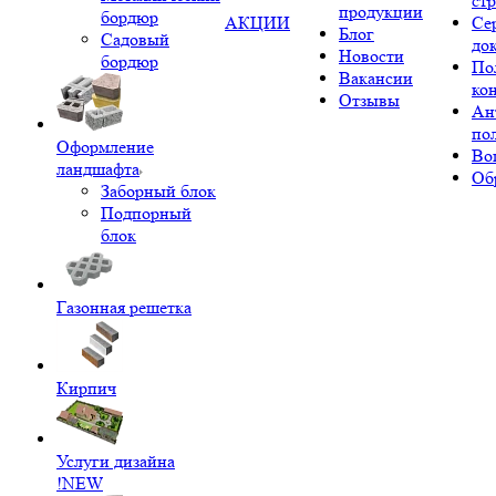
ст
продукции
бордюр
АКЦИИ
Се
Блог
Садовый
до
Новости
бордюр
По
Вакансии
ко
Отзывы
Ан
по
Оформление
Во
ландшафта
Об
Заборный блок
Подпорный
блок
Газонная решетка
Кирпич
Услуги дизайна
!NEW