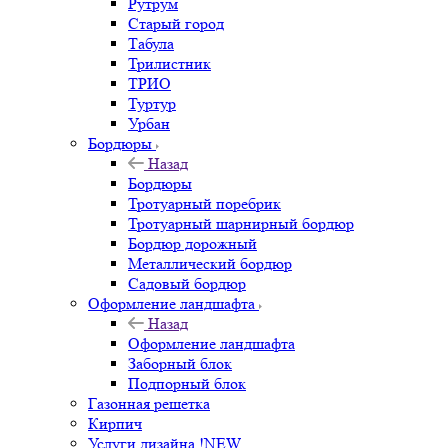
Рутрум
Старый город
Табула
Трилистник
ТРИО
Туртур
Урбан
Бордюры
Назад
Бордюры
Тротуарный поребрик
Тротуарный шарнирный бордюр
Бордюр дорожный
Металлический бордюр
Садовый бордюр
Оформление ландшафта
Назад
Оформление ландшафта
Заборный блок
Подпорный блок
Газонная решетка
Кирпич
Услуги дизайна !NEW