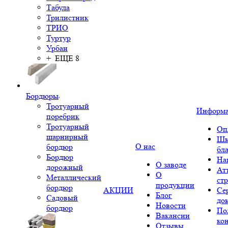
Табула
Трилистник
ТРИО
Туртур
Урбан
+ ЕЩЕ 8
Бордюры
Тротуарный
Информ
поребрик
Тротуарный
Оп
шарнирный
Шк
О нас
бордюр
бл
Бордюр
На
О заводе
дорожный
Ат
О
Металлический
ст
продукции
бордюр
АКЦИИ
Се
Блог
Садовый
до
Новости
бордюр
По
Вакансии
ко
Отзывы