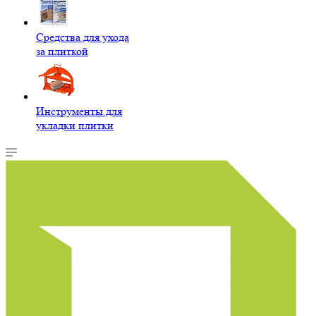
Средства для ухода
за плиткой
Инструменты для
укладки плитки