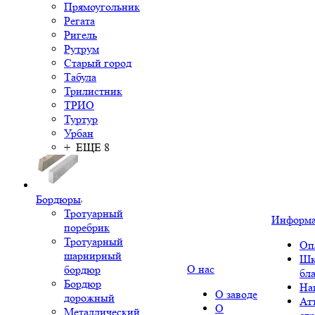
Прямоугольник
Регата
Ригель
Рутрум
Старый город
Табула
Трилистник
ТРИО
Туртур
Урбан
+ ЕЩЕ 8
Бордюры
Тротуарный
Информ
поребрик
Тротуарный
Оп
шарнирный
Шк
О нас
бордюр
бл
Бордюр
На
О заводе
дорожный
Ат
О
Металлический