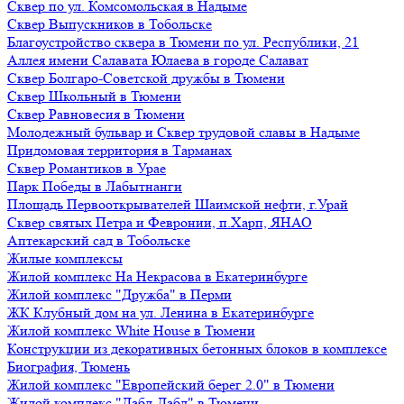
Сквер по ул. Комсомольская в Надыме
Сквер Выпускников в Тобольске
Благоустройство сквера в Тюмени по ул. Республики, 21
Аллея имени Салавата Юлаева в городе Салават
Сквер Болгаро-Советской дружбы в Тюмени
Сквер Школьный в Тюмени
Сквер Равновесия в Тюмени
Молодежный бульвар и Сквер трудовой славы в Надыме
Придомовая территория в Тарманах
Сквер Романтиков в Урае
Парк Победы в Лабытнанги
Площадь Первооткрывателей Шаимской нефти, г.Урай
Сквер святых Петра и Февронии, п.Харп, ЯНАО
Аптекарский сад в Тобольске
Жилые комплексы
Жилой комплекс На Некрасова в Екатеринбурге
Жилой комплекс "Дружба" в Перми
ЖК Клубный дом на ул. Ленина в Екатеринбурге
Жилой комплекс White House в Тюмени
Конструкции из декоративных бетонных блоков в комплексе
Биография, Тюмень
Жилой комплекс "Европейский берег 2.0" в Тюмени
Жилой комплекс "Дабл-Дабл" в Тюмени