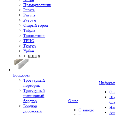
Прямоугольник
Регата
Ригель
Рутрум
Старый город
Табула
Трилистник
ТРИО
Туртур
Урбан
+ ЕЩЕ 8
Бордюры
Тротуарный
Информ
поребрик
Тротуарный
Оп
шарнирный
Шк
бордюр
О нас
бл
Бордюр
На
О заводе
дорожный
Ат