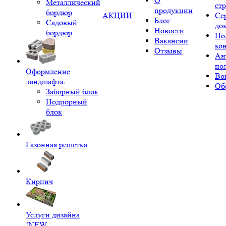
О
Металлический
ст
продукции
бордюр
АКЦИИ
Се
Блог
Садовый
до
Новости
бордюр
По
Вакансии
ко
Отзывы
Ан
по
Оформление
Во
ландшафта
Об
Заборный блок
Подпорный
блок
Газонная решетка
Кирпич
Услуги дизайна
!NEW