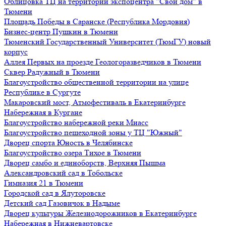
Облицовка ТЦ на территории экспоцентра "Свой дом" в
Тюмени
Площадь Победы в Саранске (Республика Мордовия)
Бизнес-центр Пушкин в Тюмени
Тюменский Государственный Университет (ТюмГУ) новый
корпус
Аллея Первых на проезде Геологоразведчиков в Тюмени
Сквер Радужный в Тюмени
Благоустройство общественной территории на улице
Республике в Сургуте
Макаровский мост, Атмофестиваль в Екатеринбурге
Набережная в Кургане
Благоустройство набережной реки Миасс
Благоустройство пешеходной зоны у ТЦ "Южный"
Дворец спорта Юность в Челябинске
Благоустройство озера Тихое в Тюмени
Дворец самбо и единоборств, Верхняя Пышма
Александровский сад в Тобольске
Гимназия 21 в Тюмени
Городской сад в Ялуторовске
Детский сад Газовичок в Надыме
Дворец культуры Железнодорожников в Екатеринбурге
Набережная в Нижневартовске