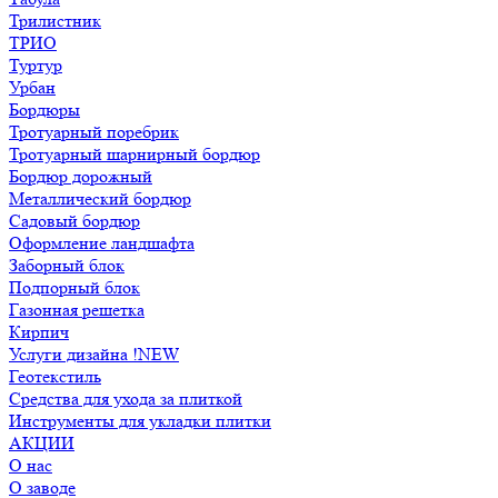
Трилистник
ТРИО
Туртур
Урбан
Бордюры
Тротуарный поребрик
Тротуарный шарнирный бордюр
Бордюр дорожный
Металлический бордюр
Садовый бордюр
Оформление ландшафта
Заборный блок
Подпорный блок
Газонная решетка
Кирпич
Услуги дизайна !NEW
Геотекстиль
Средства для ухода за плиткой
Инструменты для укладки плитки
АКЦИИ
О нас
О заводе