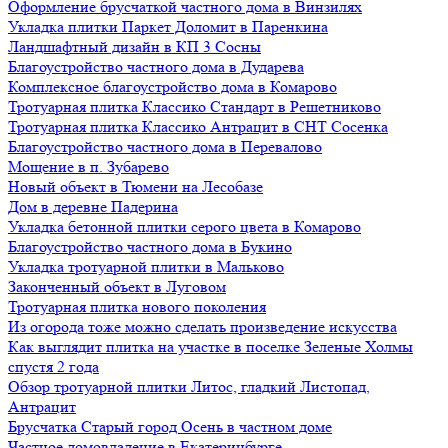
Оформление брусчаткой частного дома в Винзилях
Укладка плитки Паркет Доломит в Паренкина
Ландшафтный дизайн в КП 3 Сосны
Благоустройство частного дома в Дударева
Комплексное благоустройство дома в Комарово
Тротуарная плитка Классико Стандарт в Решетниково
Тротуарная плитка Классико Антрацит в СНТ Сосенка
Благоустройство частного дома в Перевалово
Мощение в п. Зубарево
Новый объект в Тюмени на Лесобазе
Дом в деревне Падерина
Укладка бетонной плитки серого цвета в Комарово
Благоустройство частного дома в Букино
Укладка тротуарной плитки в Мальково
Законченный объект в Луговом
Тротуарная плитка нового поколения
Из огорода тоже можно сделать произведение искусства
Как выглядит плитка на участке в поселке Зеленые Холмы
спустя 2 года
Обзор тротуарной плитки Литос, гладкий Листопад,
Антрацит
Брусчатка Старый город Осень в частном доме
Частное домовладение в Екатеринбурге