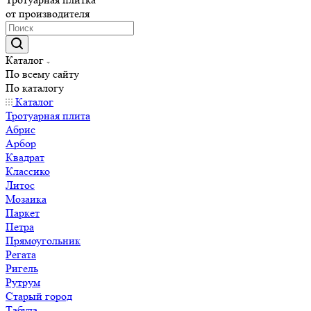
от производителя
Каталог
По всему сайту
По каталогу
Каталог
Тротуарная плита
Абрис
Арбор
Квадрат
Классико
Литос
Мозаика
Паркет
Петра
Прямоугольник
Регата
Ригель
Рутрум
Старый город
Табула