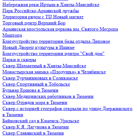
Набережная реки Иртыш в Ханты-Мансийске
Парк Российско-Армянской дружбы
Территория рядом с ТЦ Новый магнат
Торговый центр Верхний Бор
Армянская апостольская церковь им. Святого Месропа
Маштоца
Благоустройство территории базы отдыха Липовое
Нoвый Двoрeц культуры в Ишимe
Благоустройство территории центра "Свой дом"
Парки и скверы
Сквер Шахматный в Ханты-Мансийске
Монастырская заимка «Плодушка» в Челябинске
Сквер Турчаниновых в Соликамске
Сквер Спортивный в Тобольске
Бульвар Ершова в Тюмени
Сквер Медицинских работников в Тюмени
Сквер Отрядов мэра в Тюмени
Сквер с историей географов открыли по улице Дзержинского
в Тюмени
Байновский сад в Каменск-Уральске
Сквер К.Я. Лагунова в Тюмени
Сквер Славянский в Тюмени