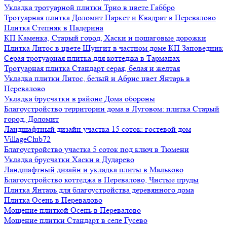
Укладка тротуарной плитки Трио в цвете Габбро
Тротуарная плитка Доломит Паркет и Квадрат в Перевалово
Плитка Степняк в Падерина
КП Каменка, Старый город, Хаски и пошаговые дорожки
Плитка Литос в цвете Шунгит в частном доме КП Заповедник
Серая тротуарная плитка для коттеджа в Тарманах
Тротуарная плитка Стандарт серая, белая и желтая
Укладка плитки Литос, белый и Абрис цвет Янтарь в
Перевалово
Укладка брусчатки в районе Дома обороны
Благоустройство территории дома в Луговом: плитка Старый
город, Доломит
Ландшафтный дизайн участка 15 соток: гостевой дом
VillageClub72
Благоустройство участка 5 соток под ключ в Тюмени
Укладка брусчатки Хаски в Дударево
Ландшафтный дизайн и укладка плиты в Мальково
Благоустройство коттеджа в Перевалово, Чистые пруды
Плитка Янтарь для благоустройства деревянного дома
Плитка Осень в Перевалово
Мощение плиткой Осень в Перевалово
Мощение плитки Стандарт в селе Гусево