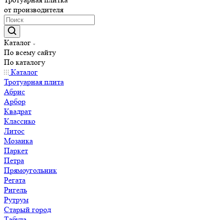
от производителя
Каталог
По всему сайту
По каталогу
Каталог
Тротуарная плита
Абрис
Арбор
Квадрат
Классико
Литос
Мозаика
Паркет
Петра
Прямоугольник
Регата
Ригель
Рутрум
Старый город
Табула