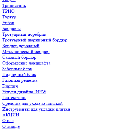
Трилистник
ТРИО
Туртур
Урбан
Бордюры
Тротуарный поребрик
Тротуарный шарнирный бордюр
Бордюр дорожный
Металлический бордюр
Садовый бордюр
Оформление ландшафта
Заборный блок
Подпорный блок
Газонная решетка
Кирпич
Услуги дизайна !NEW
Геотекстиль
Средства для ухода за плиткой
Инструменты для укладки плитки
АКЦИИ
О нас
О заводе