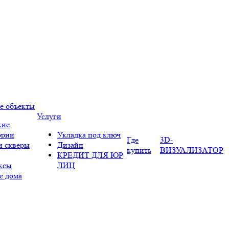
е объекты
Услуги
кие
ории
Укладка под ключ
Где
3D-
и скверы
Дизайн
купить
ВИЗУАЛИЗАТОР
КРЕДИТ ДЛЯ ЮР
ксы
ЛИЦ
е дома