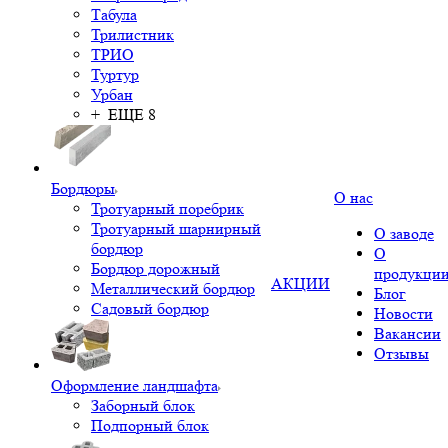
Табула
Трилистник
ТРИО
Туртур
Урбан
+ ЕЩЕ 8
Бордюры
О нас
Тротуарный поребрик
Тротуарный шарнирный
О заводе
бордюр
О
Бордюр дорожный
продукци
АКЦИИ
Металлический бордюр
Блог
Садовый бордюр
Новости
Вакансии
Отзывы
Оформление ландшафта
Заборный блок
Подпорный блок