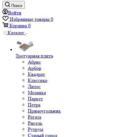
Поиск
Войти
Избранные товары
0
Корзина
0
Каталог
Тротуарная плита
Абрис
Арбор
Квадрат
Классико
Литос
Мозаика
Паркет
Петра
Прямоугольник
Регата
Ригель
Рутрум
Старый город