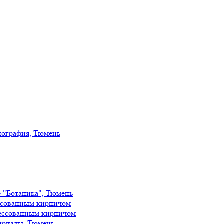
иография, Тюмень
е "Ботаника", Тюмень
ссованным кирпичом
ессованным кирпичом
ириады, Тюмень