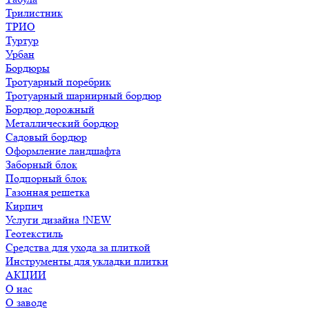
Трилистник
ТРИО
Туртур
Урбан
Бордюры
Тротуарный поребрик
Тротуарный шарнирный бордюр
Бордюр дорожный
Металлический бордюр
Садовый бордюр
Оформление ландшафта
Заборный блок
Подпорный блок
Газонная решетка
Кирпич
Услуги дизайна !NEW
Геотекстиль
Средства для ухода за плиткой
Инструменты для укладки плитки
АКЦИИ
О нас
О заводе