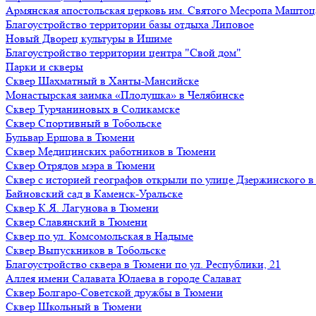
Армянская апостольская церковь им. Святого Месропа Маштоц
Благоустройство территории базы отдыха Липовое
Нoвый Двoрeц культуры в Ишимe
Благоустройство территории центра "Свой дом"
Парки и скверы
Сквер Шахматный в Ханты-Мансийске
Монастырская заимка «Плодушка» в Челябинске
Сквер Турчаниновых в Соликамске
Сквер Спортивный в Тобольске
Бульвар Ершова в Тюмени
Сквер Медицинских работников в Тюмени
Сквер Отрядов мэра в Тюмени
Сквер с историей географов открыли по улице Дзержинского 
Байновский сад в Каменск-Уральске
Сквер К.Я. Лагунова в Тюмени
Сквер Славянский в Тюмени
Сквер по ул. Комсомольская в Надыме
Сквер Выпускников в Тобольске
Благоустройство сквера в Тюмени по ул. Республики, 21
Аллея имени Салавата Юлаева в городе Салават
Сквер Болгаро-Советской дружбы в Тюмени
Сквер Школьный в Тюмени