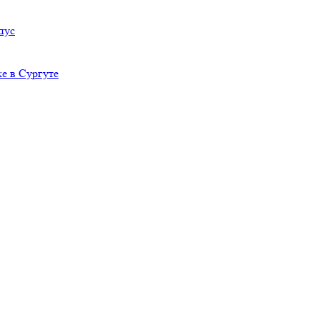
пус
е в Сургуте