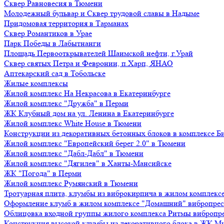
Сквер Равновесия в Тюмени
Молодежный бульвар и Сквер трудовой славы в Надыме
Придомовая территория в Тарманах
Сквер Романтиков в Урае
Парк Победы в Лабытнанги
Площадь Первооткрывателей Шаимской нефти, г.Урай
Сквер святых Петра и Февронии, п.Харп, ЯНАО
Аптекарский сад в Тобольске
Жилые комплексы
Жилой комплекс На Некрасова в Екатеринбурге
Жилой комплекс "Дружба" в Перми
ЖК Клубный дом на ул. Ленина в Екатеринбурге
Жилой комплекс White House в Тюмени
Конструкции из декоративных бетонных блоков в комплексе Б
Жилой комплекс "Европейский берег 2.0" в Тюмени
Жилой комплекс "Дабл-Дабл" в Тюмени
Жилой комплекс "Дягилев" в Ханты-Мансийске
ЖК "Погода" в Перми
Жилой комплекс Румянский в Тюмени
Тротуарная плита, клумбы из виброкирпича в жилом комплекс
Оформление клумб в жилом комплексе "Домашний" вибропре
Облицовка входной группы жилого комплекса Ритмы вибропр
Конструкция высокой клумбы из декоративного блока в ЖК М