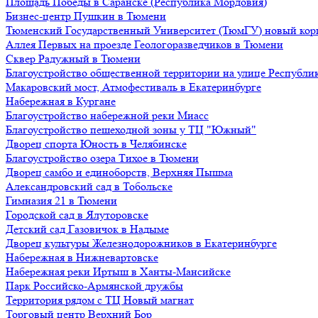
Площадь Победы в Саранске (Республика Мордовия)
Бизнес-центр Пушкин в Тюмени
Тюменский Государственный Университет (ТюмГУ) новый кор
Аллея Первых на проезде Геологоразведчиков в Тюмени
Сквер Радужный в Тюмени
Благоустройство общественной территории на улице Республик
Макаровский мост, Атмофестиваль в Екатеринбурге
Набережная в Кургане
Благоустройство набережной реки Миасс
Благоустройство пешеходной зоны у ТЦ "Южный"
Дворец спорта Юность в Челябинске
Благоустройство озера Тихое в Тюмени
Дворец самбо и единоборств, Верхняя Пышма
Александровский сад в Тобольске
Гимназия 21 в Тюмени
Городской сад в Ялуторовске
Детский сад Газовичок в Надыме
Дворец культуры Железнодорожников в Екатеринбурге
Набережная в Нижневартовске
Набережная реки Иртыш в Ханты-Мансийске
Парк Российско-Армянской дружбы
Территория рядом с ТЦ Новый магнат
Торговый центр Верхний Бор