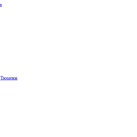
а
в Тюмени