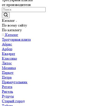
от производителя
Каталог
По всему сайту
По каталогу
Каталог
Тротуарная плита
Абрис
Арбор
Квадрат
Классико
Литос
Мозаика
Паркет
Петра
Прямоугольник
Регата
Ригель
Рутрум
Старый город
Табула