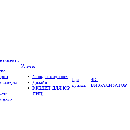
е объекты
Услуги
кие
ории
Укладка под ключ
Где
3D-
и скверы
Дизайн
купить
ВИЗУАЛИЗАТОР
КРЕДИТ ДЛЯ ЮР
ксы
ЛИЦ
е дома