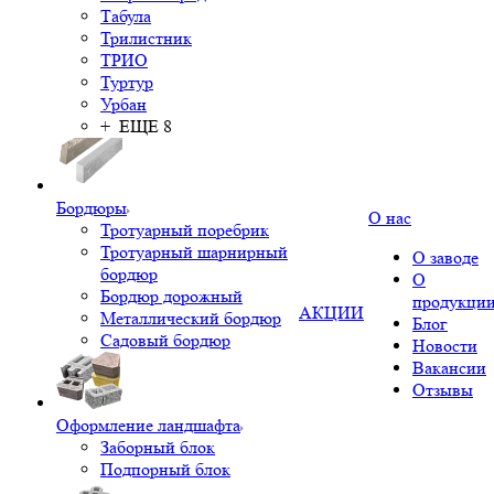
Табула
Трилистник
ТРИО
Туртур
Урбан
+ ЕЩЕ 8
Бордюры
О нас
Тротуарный поребрик
Тротуарный шарнирный
О заводе
бордюр
О
Бордюр дорожный
продукци
АКЦИИ
Металлический бордюр
Блог
Садовый бордюр
Новости
Вакансии
Отзывы
Оформление ландшафта
Заборный блок
Подпорный блок