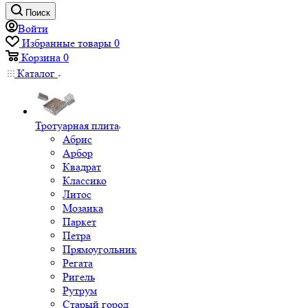
Поиск
Войти
Избранные товары
0
Корзина
0
Каталог
Тротуарная плита
Абрис
Арбор
Квадрат
Классико
Литос
Мозаика
Паркет
Петра
Прямоугольник
Регата
Ригель
Рутрум
Старый город