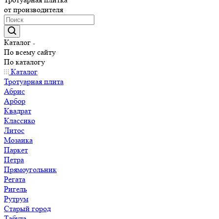
от производителя
Каталог
По всему сайту
По каталогу
Каталог
Тротуарная плита
Абрис
Арбор
Квадрат
Классико
Литос
Мозаика
Паркет
Петра
Прямоугольник
Регата
Ригель
Рутрум
Старый город
Табула