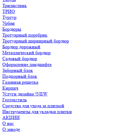
Трилистник
ТРИО
Туртур
Урбан
Бордюры
Тротуарный поребрик
Тротуарный шарнирный бордюр
Бордюр дорожный
Металлический бордюр
Садовый бордюр
Оформление ландшафта
Заборный блок
Подпорный блок
Газонная решетка
Кирпич
Услуги дизайна !NEW
Геотекстиль
Средства для ухода за плиткой
Инструменты для укладки плитки
АКЦИИ
О нас
О заводе