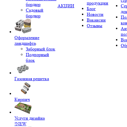
ст
продукции
бордюр
АКЦИИ
Се
Блог
Садовый
до
Новости
бордюр
По
Вакансии
ко
Отзывы
Ан
по
Оформление
Во
ландшафта
Об
Заборный блок
Подпорный
блок
Газонная решетка
Кирпич
Услуги дизайна
!NEW