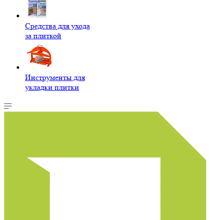
Средства для ухода
за плиткой
Инструменты для
укладки плитки