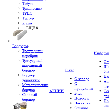
Табула
Трилистник
ТРИО
Туртур
Урбан
+ ЕЩЕ 8
Бордюры
Тротуарный
Информ
поребрик
Тротуарный
Оп
шарнирный
Шк
О нас
бордюр
бл
Бордюр
На
О заводе
дорожный
Ат
О
Металлический
ст
продукции
бордюр
АКЦИИ
Се
Блог
Садовый
до
Новости
бордюр
По
Вакансии
ко
Отзывы