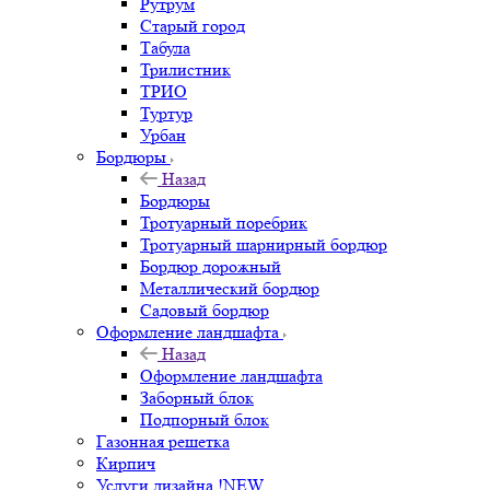
Рутрум
Старый город
Табула
Трилистник
ТРИО
Туртур
Урбан
Бордюры
Назад
Бордюры
Тротуарный поребрик
Тротуарный шарнирный бордюр
Бордюр дорожный
Металлический бордюр
Садовый бордюр
Оформление ландшафта
Назад
Оформление ландшафта
Заборный блок
Подпорный блок
Газонная решетка
Кирпич
Услуги дизайна !NEW