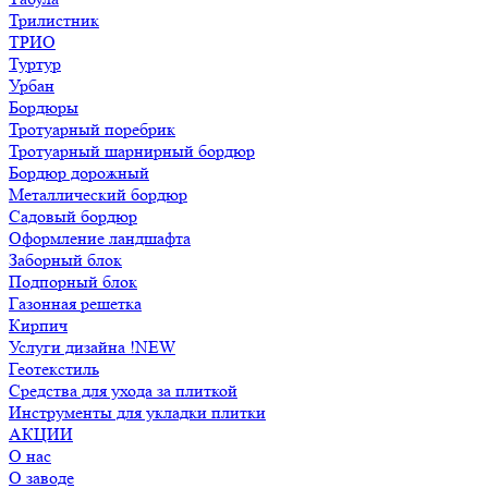
Трилистник
ТРИО
Туртур
Урбан
Бордюры
Тротуарный поребрик
Тротуарный шарнирный бордюр
Бордюр дорожный
Металлический бордюр
Садовый бордюр
Оформление ландшафта
Заборный блок
Подпорный блок
Газонная решетка
Кирпич
Услуги дизайна !NEW
Геотекстиль
Средства для ухода за плиткой
Инструменты для укладки плитки
АКЦИИ
О нас
О заводе