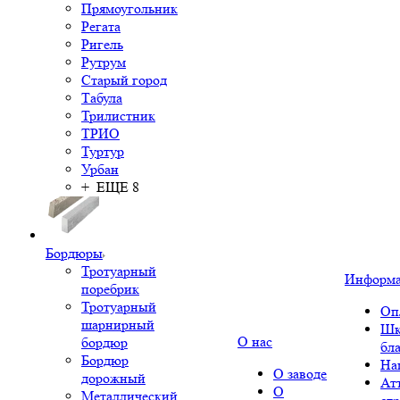
Прямоугольник
Регата
Ригель
Рутрум
Старый город
Табула
Трилистник
ТРИО
Туртур
Урбан
+ ЕЩЕ 8
Бордюры
Тротуарный
Информ
поребрик
Тротуарный
Оп
шарнирный
Шк
О нас
бордюр
бл
Бордюр
На
О заводе
дорожный
Ат
О
Металлический