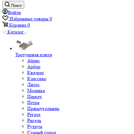
Поиск
Войти
Избранные товары
0
Корзина
0
Каталог
Тротуарная плита
Абрис
Арбор
Квадрат
Классико
Литос
Мозаика
Паркет
Петра
Прямоугольник
Регата
Ригель
Рутрум
Старый город