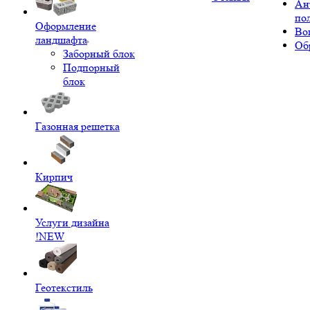
Ан
по
Оформление
Во
ландшафта
Об
Заборный блок
Подпорный
блок
Газонная решетка
Кирпич
Услуги дизайна
!NEW
Геотекстиль