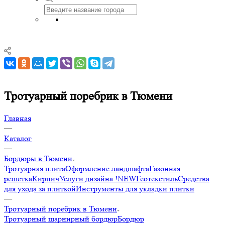
Тротуарный поребрик в Тюмени
Главная
—
Каталог
—
Бордюры в Тюмени
Тротуарная плита
Оформление ландшафта
Газонная
решетка
Кирпич
Услуги дизайна !NEW
Геотекстиль
Средства
для ухода за плиткой
Инструменты для укладки плитки
—
Тротуарный поребрик в Тюмени
Тротуарный шарнирный бордюр
Бордюр