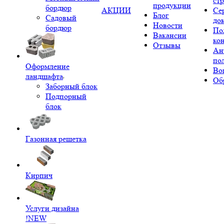
ст
продукции
бордюр
АКЦИИ
Се
Блог
Садовый
до
Новости
бордюр
По
Вакансии
ко
Отзывы
Ан
по
Оформление
Во
ландшафта
Об
Заборный блок
Подпорный
блок
Газонная решетка
Кирпич
Услуги дизайна
!NEW