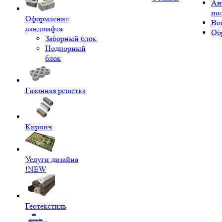
Ан
по
Оформление
Во
ландшафта
Об
Заборный блок
Подпорный
блок
Газонная решетка
Кирпич
Услуги дизайна
!NEW
Геотекстиль