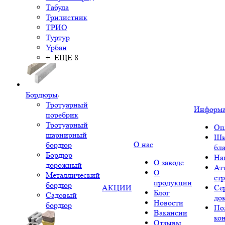
Табула
Трилистник
ТРИО
Туртур
Урбан
+ ЕЩЕ 8
Бордюры
Тротуарный
Информ
поребрик
Тротуарный
Оп
шарнирный
Шк
О нас
бордюр
бл
Бордюр
На
О заводе
дорожный
Ат
О
Металлический
ст
продукции
бордюр
АКЦИИ
Се
Блог
Садовый
до
Новости
бордюр
По
Вакансии
ко
Отзывы