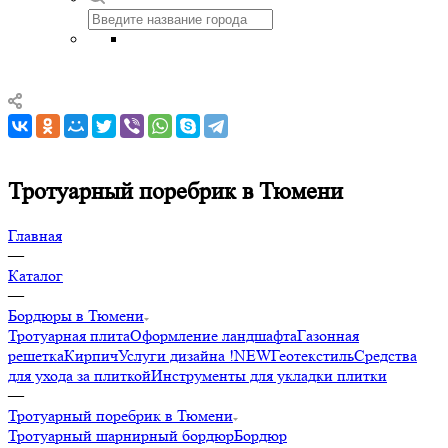
Тротуарный поребрик в Тюмени
Главная
—
Каталог
—
Бордюры в Тюмени
Тротуарная плита
Оформление ландшафта
Газонная
решетка
Кирпич
Услуги дизайна !NEW
Геотекстиль
Средства
для ухода за плиткой
Инструменты для укладки плитки
—
Тротуарный поребрик в Тюмени
Тротуарный шарнирный бордюр
Бордюр