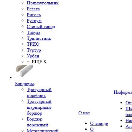
Прямоугольник
Регата
Ригель
Рутрум
Старый город
Табула
Трилистник
ТРИО
Туртур
Урбан
+ ЕЩЕ 8
Бордюры
Тротуарный
Информ
поребрик
Тротуарный
Оп
шарнирный
Шк
О нас
бордюр
бл
Бордюр
На
О заводе
дорожный
Ат
О
Металлический