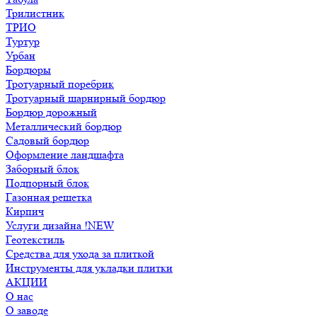
Трилистник
ТРИО
Туртур
Урбан
Бордюры
Тротуарный поребрик
Тротуарный шарнирный бордюр
Бордюр дорожный
Металлический бордюр
Садовый бордюр
Оформление ландшафта
Заборный блок
Подпорный блок
Газонная решетка
Кирпич
Услуги дизайна !NEW
Геотекстиль
Средства для ухода за плиткой
Инструменты для укладки плитки
АКЦИИ
О нас
О заводе