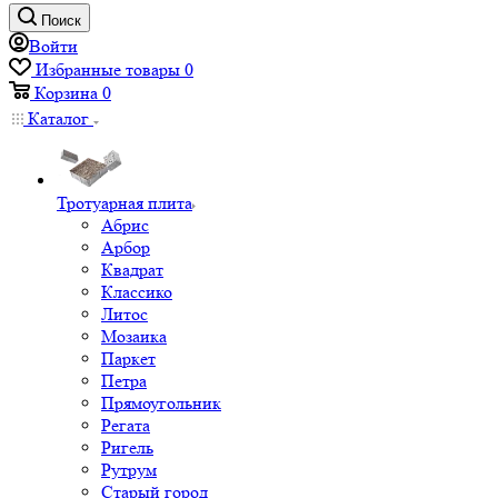
Поиск
Войти
Избранные товары
0
Корзина
0
Каталог
Тротуарная плита
Абрис
Арбор
Квадрат
Классико
Литос
Мозаика
Паркет
Петра
Прямоугольник
Регата
Ригель
Рутрум
Старый город