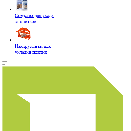
Средства для ухода
за плиткой
Инструменты для
укладки плитки