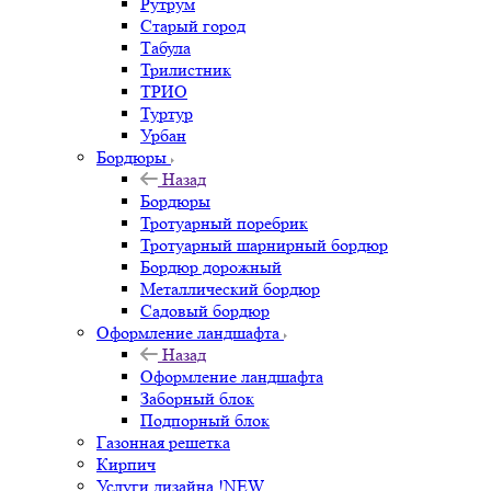
Рутрум
Старый город
Табула
Трилистник
ТРИО
Туртур
Урбан
Бордюры
Назад
Бордюры
Тротуарный поребрик
Тротуарный шарнирный бордюр
Бордюр дорожный
Металлический бордюр
Садовый бордюр
Оформление ландшафта
Назад
Оформление ландшафта
Заборный блок
Подпорный блок
Газонная решетка
Кирпич
Услуги дизайна !NEW