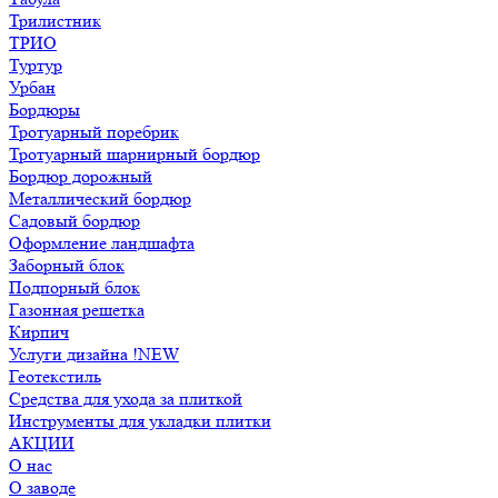
Трилистник
ТРИО
Туртур
Урбан
Бордюры
Тротуарный поребрик
Тротуарный шарнирный бордюр
Бордюр дорожный
Металлический бордюр
Садовый бордюр
Оформление ландшафта
Заборный блок
Подпорный блок
Газонная решетка
Кирпич
Услуги дизайна !NEW
Геотекстиль
Средства для ухода за плиткой
Инструменты для укладки плитки
АКЦИИ
О нас
О заводе