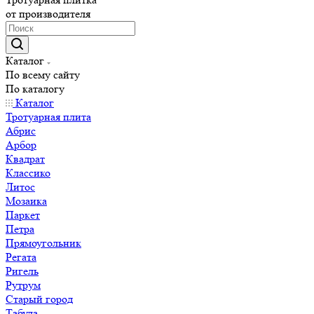
от производителя
Каталог
По всему сайту
По каталогу
Каталог
Тротуарная плита
Абрис
Арбор
Квадрат
Классико
Литос
Мозаика
Паркет
Петра
Прямоугольник
Регата
Ригель
Рутрум
Старый город
Табула