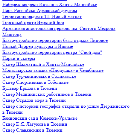
Набережная реки Иртыш в Ханты-Мансийске
Парк Российско-Армянской дружбы
Территория рядом с ТЦ Новый магнат
Торговый центр Верхний Бор
Армянская апостольская церковь им. Святого Месропа
Маштоца
Благоустройство территории базы отдыха Липовое
Нoвый Двoрeц культуры в Ишимe
Благоустройство территории центра "Свой дом"
Парки и скверы
Сквер Шахматный в Ханты-Мансийске
Монастырская заимка «Плодушка» в Челябинске
Сквер Турчаниновых в Соликамске
Сквер Спортивный в Тобольске
Бульвар Ершова в Тюмени
Сквер Медицинских работников в Тюмени
Сквер Отрядов мэра в Тюмени
Сквер с историей географов открыли по улице Дзержинского
в Тюмени
Байновский сад в Каменск-Уральске
Сквер К.Я. Лагунова в Тюмени
Сквер Славянский в Тюмени