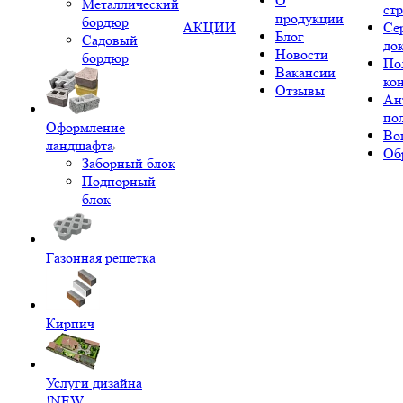
О
Металлический
ст
продукции
бордюр
АКЦИИ
Се
Блог
Садовый
до
Новости
бордюр
По
Вакансии
ко
Отзывы
Ан
по
Оформление
Во
ландшафта
Об
Заборный блок
Подпорный
блок
Газонная решетка
Кирпич
Услуги дизайна
!NEW