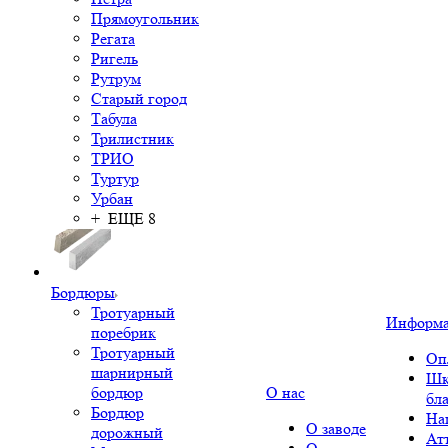
Прямоугольник
Регата
Ригель
Рутрум
Старый город
Табула
Трилистник
ТРИО
Туртур
Урбан
+ ЕЩЕ 8
Бордюры
Тротуарный
Информ
поребрик
Тротуарный
Оп
шарнирный
Шк
бордюр
О нас
бл
Бордюр
На
О заводе
дорожный
Ат