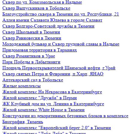
Сквер по ул. Комсомольская в Надыме
Сквер Выпускников в Тобольске
Благоустройство сквера в Тюмени по ул. Республики, 21
Аллея имени Салавата Юлаева в городе Салават
Сквер Болгаро-Советской дружбы в Тюмени
Сквер Школьный в Тюмени
Сквер Равновесия в Тюмени
Молодежный бульвар и Сквер трудовой славы в Надыме
Придомовая территория в Тарманах
Сквер Романтиков в Урае
Парк Победы в Лабытнанги
Площадь Первооткрывателей Шаимской нефти, г.Урай
Сквер святых Петра и Февронии, п.Харп, ЯНАО
Аптекарский сад в Тобольске
Жилые комплексы
Жилой комплекс На Некрасова в Екатеринбурге
Жилой комплекс "Дружба" в Перми
ЖК Клубный дом на ул. Ленина в Екатеринбурге
Жилой комплекс White House в Тюмени
Конструкции из декоративных бетонных блоков в комплексе
Биография, Тюмень
Жилой комплекс "Европейский берег 2.0" в Тюмени
Жилой комплекс "Дабл-Дабл" в Тюмени