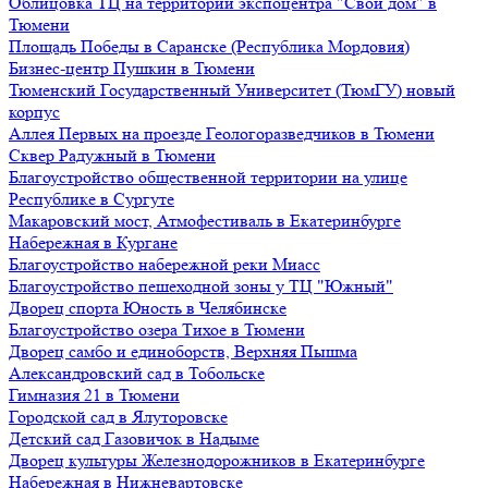
Облицовка ТЦ на территории экспоцентра "Свой дом" в
Тюмени
Площадь Победы в Саранске (Республика Мордовия)
Бизнес-центр Пушкин в Тюмени
Тюменский Государственный Университет (ТюмГУ) новый
корпус
Аллея Первых на проезде Геологоразведчиков в Тюмени
Сквер Радужный в Тюмени
Благоустройство общественной территории на улице
Республике в Сургуте
Макаровский мост, Атмофестиваль в Екатеринбурге
Набережная в Кургане
Благоустройство набережной реки Миасс
Благоустройство пешеходной зоны у ТЦ "Южный"
Дворец спорта Юность в Челябинске
Благоустройство озера Тихое в Тюмени
Дворец самбо и единоборств, Верхняя Пышма
Александровский сад в Тобольске
Гимназия 21 в Тюмени
Городской сад в Ялуторовске
Детский сад Газовичок в Надыме
Дворец культуры Железнодорожников в Екатеринбурге
Набережная в Нижневартовске