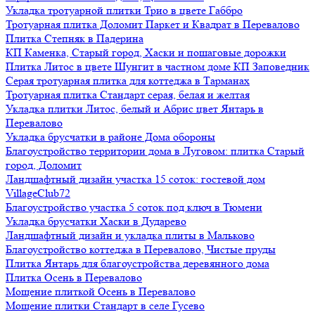
Укладка тротуарной плитки Трио в цвете Габбро
Тротуарная плитка Доломит Паркет и Квадрат в Перевалово
Плитка Степняк в Падерина
КП Каменка, Старый город, Хаски и пошаговые дорожки
Плитка Литос в цвете Шунгит в частном доме КП Заповедник
Серая тротуарная плитка для коттеджа в Тарманах
Тротуарная плитка Стандарт серая, белая и желтая
Укладка плитки Литос, белый и Абрис цвет Янтарь в
Перевалово
Укладка брусчатки в районе Дома обороны
Благоустройство территории дома в Луговом: плитка Старый
город, Доломит
Ландшафтный дизайн участка 15 соток: гостевой дом
VillageClub72
Благоустройство участка 5 соток под ключ в Тюмени
Укладка брусчатки Хаски в Дударево
Ландшафтный дизайн и укладка плиты в Мальково
Благоустройство коттеджа в Перевалово, Чистые пруды
Плитка Янтарь для благоустройства деревянного дома
Плитка Осень в Перевалово
Мощение плиткой Осень в Перевалово
Мощение плитки Стандарт в селе Гусево