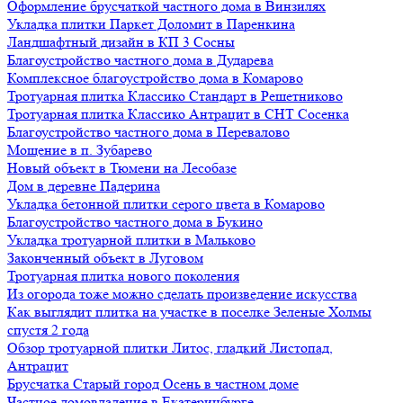
Оформление брусчаткой частного дома в Винзилях
Укладка плитки Паркет Доломит в Паренкина
Ландшафтный дизайн в КП 3 Сосны
Благоустройство частного дома в Дударева
Комплексное благоустройство дома в Комарово
Тротуарная плитка Классико Стандарт в Решетниково
Тротуарная плитка Классико Антрацит в СНТ Сосенка
Благоустройство частного дома в Перевалово
Мощение в п. Зубарево
Новый объект в Тюмени на Лесобазе
Дом в деревне Падерина
Укладка бетонной плитки серого цвета в Комарово
Благоустройство частного дома в Букино
Укладка тротуарной плитки в Мальково
Законченный объект в Луговом
Тротуарная плитка нового поколения
Из огорода тоже можно сделать произведение искусства
Как выглядит плитка на участке в поселке Зеленые Холмы
спустя 2 года
Обзор тротуарной плитки Литос, гладкий Листопад,
Антрацит
Брусчатка Старый город Осень в частном доме
Частное домовладение в Екатеринбурге