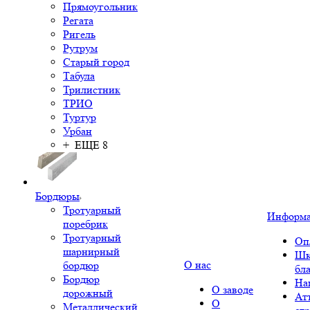
Прямоугольник
Регата
Ригель
Рутрум
Старый город
Табула
Трилистник
ТРИО
Туртур
Урбан
+ ЕЩЕ 8
Бордюры
Тротуарный
Информ
поребрик
Тротуарный
Оп
шарнирный
Шк
О нас
бордюр
бл
Бордюр
На
О заводе
дорожный
Ат
О
Металлический