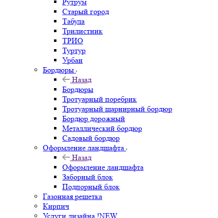
Рутрум
Старый город
Табула
Трилистник
ТРИО
Туртур
Урбан
Бордюры
Назад
Бордюры
Тротуарный поребрик
Тротуарный шарнирный бордюр
Бордюр дорожный
Металлический бордюр
Садовый бордюр
Оформление ландшафта
Назад
Оформление ландшафта
Заборный блок
Подпорный блок
Газонная решетка
Кирпич
Услуги дизайна !NEW