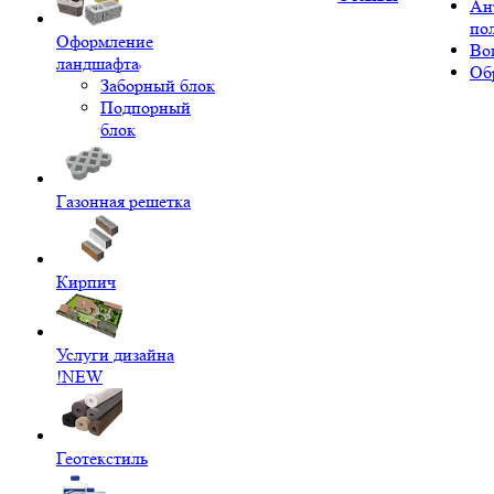
Ан
по
Оформление
Во
ландшафта
Об
Заборный блок
Подпорный
блок
Газонная решетка
Кирпич
Услуги дизайна
!NEW
Геотекстиль