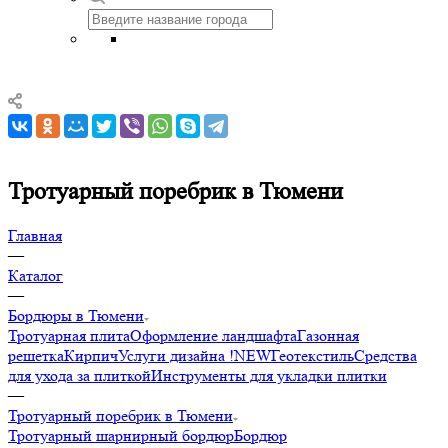
Тротуарный поребрик в Тюмени
Главная
—
Каталог
—
Бордюры в Тюмени
Тротуарная плита
Оформление ландшафта
Газонная
решетка
Кирпич
Услуги дизайна !NEW
Геотекстиль
Средства
для ухода за плиткой
Инструменты для укладки плитки
—
Тротуарный поребрик в Тюмени
Тротуарный шарнирный бордюр
Бордюр