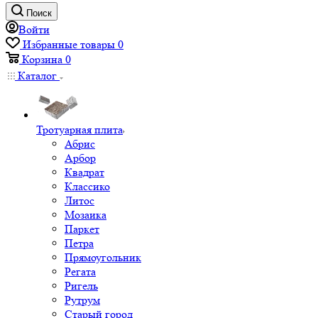
Поиск
Войти
Избранные товары
0
Корзина
0
Каталог
Тротуарная плита
Абрис
Арбор
Квадрат
Классико
Литос
Мозаика
Паркет
Петра
Прямоугольник
Регата
Ригель
Рутрум
Старый город