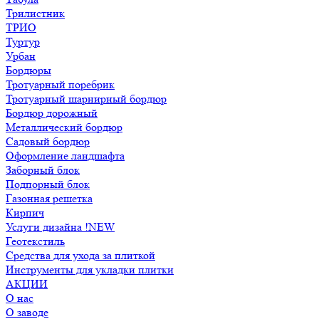
Трилистник
ТРИО
Туртур
Урбан
Бордюры
Тротуарный поребрик
Тротуарный шарнирный бордюр
Бордюр дорожный
Металлический бордюр
Садовый бордюр
Оформление ландшафта
Заборный блок
Подпорный блок
Газонная решетка
Кирпич
Услуги дизайна !NEW
Геотекстиль
Средства для ухода за плиткой
Инструменты для укладки плитки
АКЦИИ
О нас
О заводе