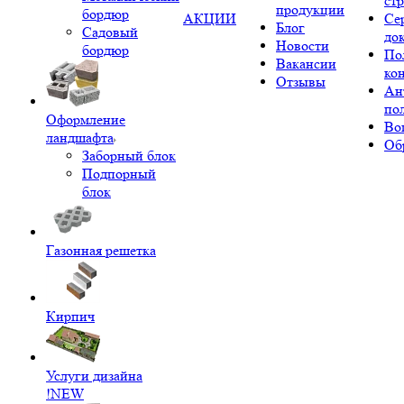
ст
продукции
бордюр
АКЦИИ
Се
Блог
Садовый
до
Новости
бордюр
По
Вакансии
ко
Отзывы
Ан
по
Оформление
Во
ландшафта
Об
Заборный блок
Подпорный
блок
Газонная решетка
Кирпич
Услуги дизайна
!NEW