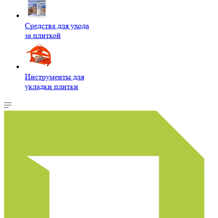
Средства для ухода
за плиткой
Инструменты для
укладки плитки