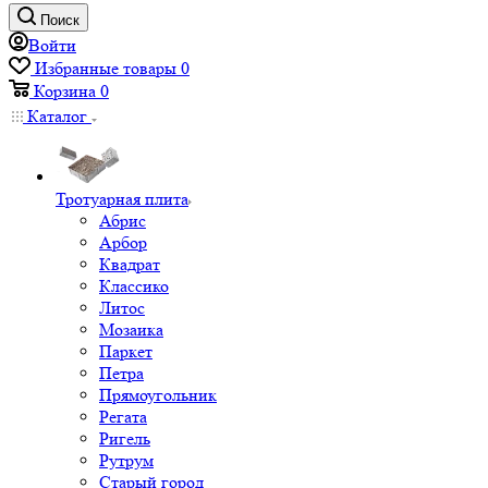
Поиск
Войти
Избранные товары
0
Корзина
0
Каталог
Тротуарная плита
Абрис
Арбор
Квадрат
Классико
Литос
Мозаика
Паркет
Петра
Прямоугольник
Регата
Ригель
Рутрум
Старый город