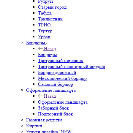
Рутрум
Старый город
Табула
Трилистник
ТРИО
Туртур
Урбан
Бордюры
Назад
Бордюры
Тротуарный поребрик
Тротуарный шарнирный бордюр
Бордюр дорожный
Металлический бордюр
Садовый бордюр
Оформление ландшафта
Назад
Оформление ландшафта
Заборный блок
Подпорный блок
Газонная решетка
Кирпич
Услуги дизайна !NEW