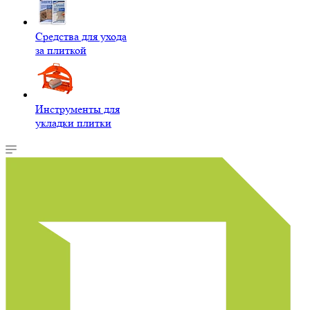
Средства для ухода
за плиткой
Инструменты для
укладки плитки