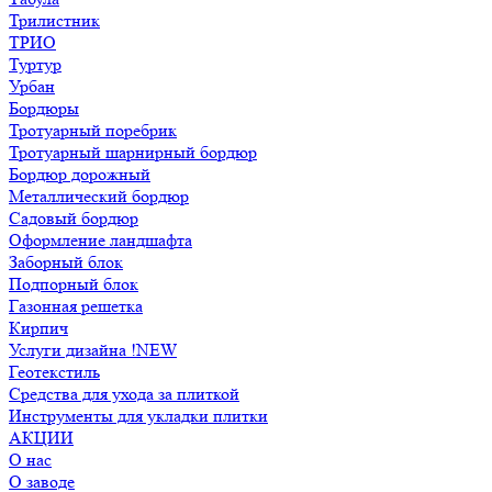
Трилистник
ТРИО
Туртур
Урбан
Бордюры
Тротуарный поребрик
Тротуарный шарнирный бордюр
Бордюр дорожный
Металлический бордюр
Садовый бордюр
Оформление ландшафта
Заборный блок
Подпорный блок
Газонная решетка
Кирпич
Услуги дизайна !NEW
Геотекстиль
Средства для ухода за плиткой
Инструменты для укладки плитки
АКЦИИ
О нас
О заводе