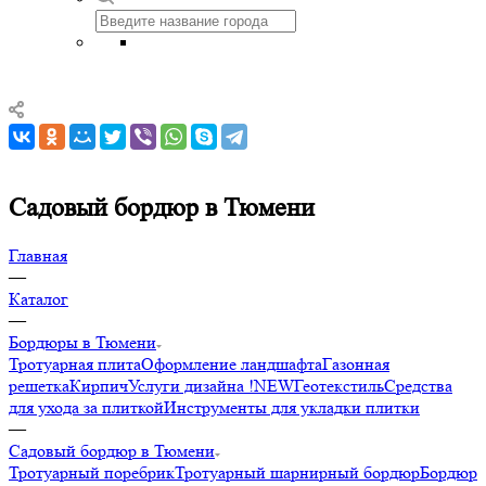
Садовый бордюр в Тюмени
Главная
—
Каталог
—
Бордюры в Тюмени
Тротуарная плита
Оформление ландшафта
Газонная
решетка
Кирпич
Услуги дизайна !NEW
Геотекстиль
Средства
для ухода за плиткой
Инструменты для укладки плитки
—
Садовый бордюр в Тюмени
Тротуарный поребрик
Тротуарный шарнирный бордюр
Бордюр