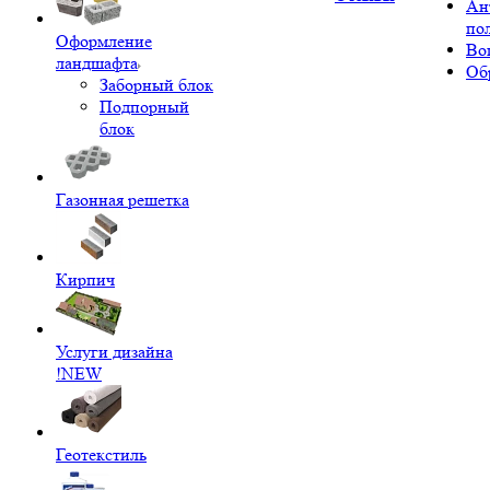
Ан
по
Оформление
Во
ландшафта
Об
Заборный блок
Подпорный
блок
Газонная решетка
Кирпич
Услуги дизайна
!NEW
Геотекстиль