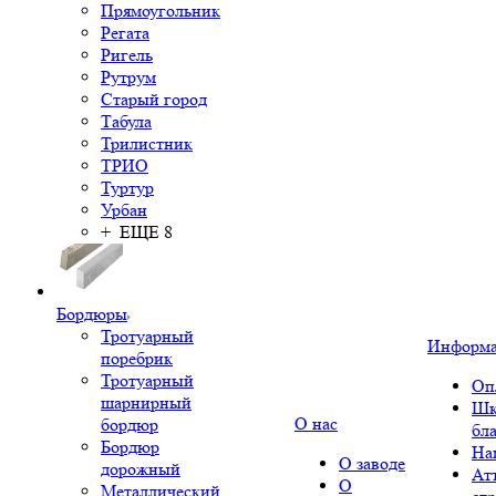
Прямоугольник
Регата
Ригель
Рутрум
Старый город
Табула
Трилистник
ТРИО
Туртур
Урбан
+ ЕЩЕ 8
Бордюры
Тротуарный
Информ
поребрик
Тротуарный
Оп
шарнирный
Шк
О нас
бордюр
бл
Бордюр
На
О заводе
дорожный
Ат
О
Металлический