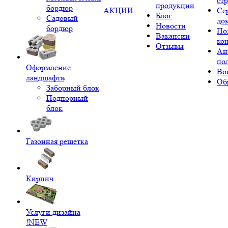
ст
продукции
бордюр
АКЦИИ
Се
Блог
Садовый
до
Новости
бордюр
По
Вакансии
ко
Отзывы
Ан
по
Оформление
Во
ландшафта
Об
Заборный блок
Подпорный
блок
Газонная решетка
Кирпич
Услуги дизайна
!NEW