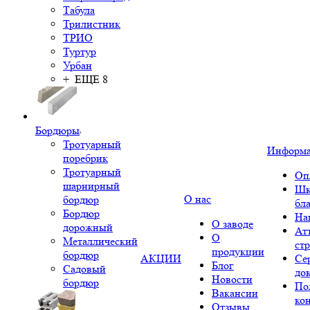
Табула
Трилистник
ТРИО
Туртур
Урбан
+ ЕЩЕ 8
Бордюры
Тротуарный
Информ
поребрик
Тротуарный
Оп
шарнирный
Шк
О нас
бордюр
бл
Бордюр
На
О заводе
дорожный
Ат
О
Металлический
ст
продукции
бордюр
АКЦИИ
Се
Блог
Садовый
до
Новости
бордюр
По
Вакансии
ко
Отзывы